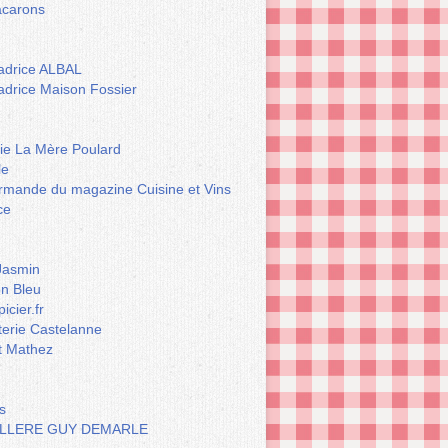
carons
drice ALBAL
drice Maison Fossier
rie La Mère Poulard
le
rmande du magazine Cuisine et Vins
ce
Jasmin
n Bleu
icier.fr
terie Castelanne
t Mathez
s
LLERE GUY DEMARLE