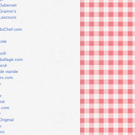
Dubernet
Gramm's
Lascours
rduChef.com
cole
to®
allage.com
rnil
de viande
ro.com
e
e
nd
a.com
r
Original
u
tro