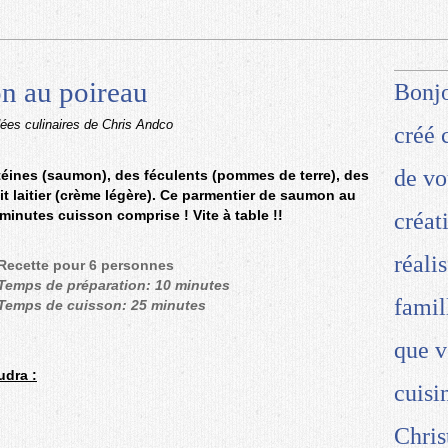
n au poireau
Bonjo
dées culinaires de Chris Andco
créé 
de vo
téines (saumon), des féculents (pommes de terre), des
uit laitier (crème légère). Ce parmentier de saumon au
 minutes cuisson comprise ! Vite à table !!
créat
réali
Recette pour 6 personnes
Temps de préparation: 10 minutes
famil
Temps de cuisson: 25 minutes
que v
udra :
cuisi
Chris