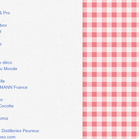
& Pro
box
é
s
m déco
du Monde
lle
MANN France
on
Cocotte
omiz
Distilleries Peureux
eez.com