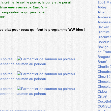
a crème, le sel, le poivre, le curry et le persil
1001 Ma
tilise
mes couteaux Eurolam
.
Abtey
et saupoudrer le gruyère râpé.
Albal
00°.
Ambassa
Ambassa
Bäcken
ce plat pour ceux qui font le programme WW bleu !
Biofrutti
Biscuite
Bonduel
Box gou
de Fran
Bragard
Brum'
Charlie 
Chaudro
Chez-l'ép
Chocola
Chocola
Cidou
Cilia®
CocoBol
CONSEI