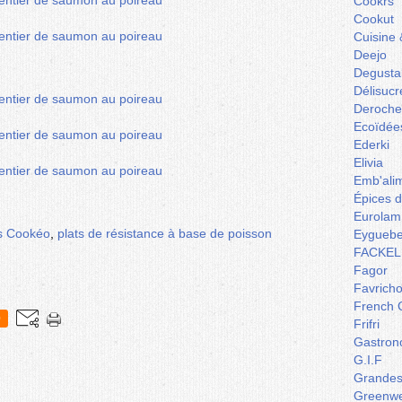
Cookrs
Cookut
Cuisine 
Deejo
Degusta
Délisucr
Deroche
Ecoïdée
Ederki
Elivia
Emb'ali
Épices 
Eurolam
s Cookéo
,
plats de résistance à base de poisson
Eyguebe
FACKEL
Fagor
Favrich
French 
0
Frifri
Gastron
G.I.F
Grandes 
Greenw