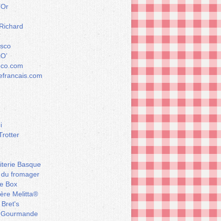
’Or
 Richard
esco
iO’
éco.com
francais.com
i
Trotter
iterie Basque
 du fromager
e Box
ière Melitta®
 Bret's
 Gourmande