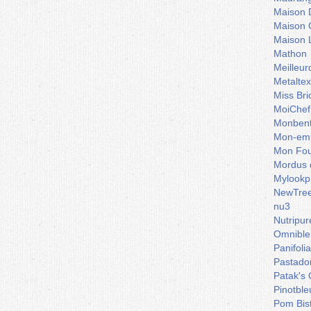
Maison 
Maison 
Maison 
Mathon
Meilleu
Metaltex
Miss Bri
MoiChef
Monben
Mon-emb
Mon Fou
Mordus 
Mylookp
NewTre
nu3
Nutripur
Omnible
Panifoli
Pastado
Patak's 
Pinotble
Pom Bis