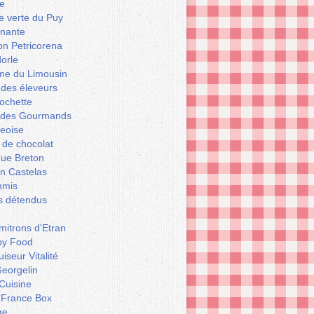
e
le verte du Puy
enante
on Petricorena
orle
e du Limousin
 des éleveurs
ochette
er des Gourmands
geoise
 de chocolat
que Breton
n Castelas
mmis
ts détendus
itrons d'Etran
py Food
iseur Vitalité
eorgelin
Cuisine
 France Box
ge