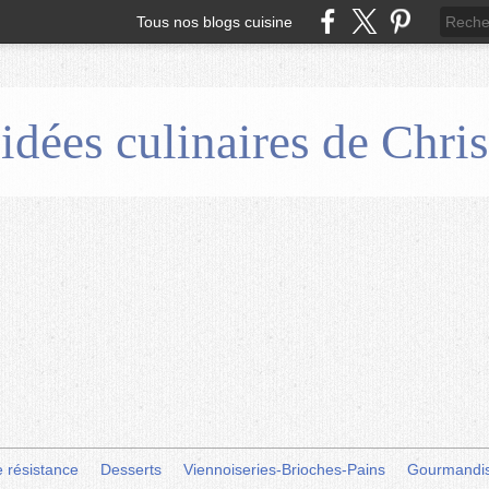
Tous nos blogs cuisine
 idées culinaires de Chr
e résistance
Desserts
Viennoiseries-Brioches-Pains
Gourmandi