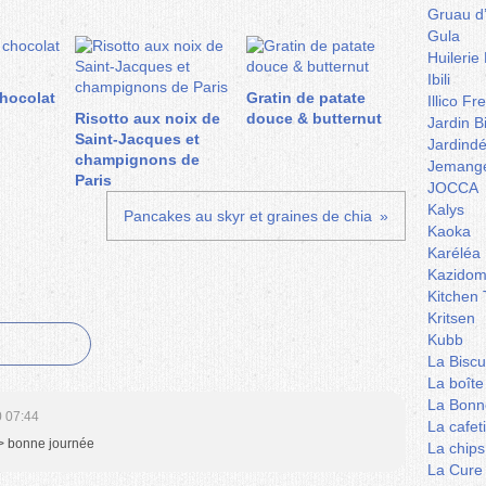
Gruau d
Gula
Huilerie
Ibili
hocolat
Gratin de patate
Illico Fr
Risotto aux noix de
douce & butternut
Jardin B
Saint-Jacques et
Jardind
champignons de
Jemange
Paris
JOCCA
Kalys
Pancakes au skyr et graines de chia
Kaoka
Karéléa
Kazidom
Kitchen 
Kritsen
Kubb
La Biscu
La boîte
La Bonn
 07:44
La cafet
 /> bonne journée
La chips
La Cure