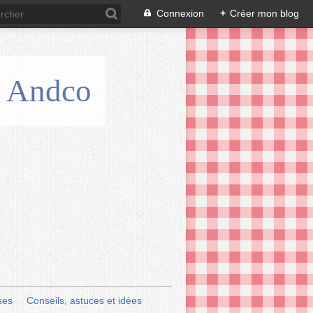
Connexion
+
Créer mon blog
is Andco
ses
Conseils, astuces et idées