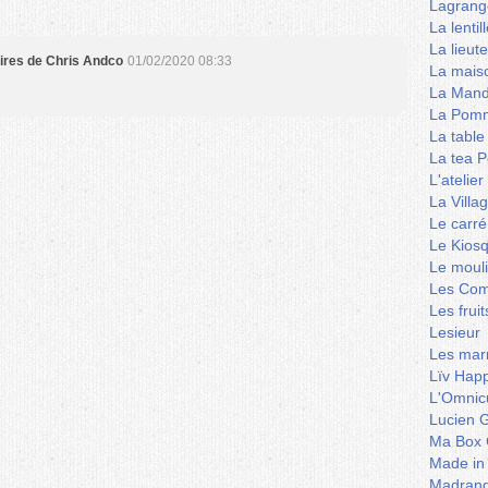
Lagrang
La lentil
La lieut
aires de Chris Andco
01/02/2020 08:33
La mais
La Mand
La Pomm
La table
La tea P
L'ateli
La Villa
Le carré
Le Kios
Le mouli
Les Co
Les frui
Lesieur
Les marm
Lïv Hap
L'Omnicu
Lucien G
Ma Box 
Made in
Madran