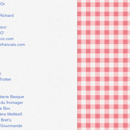
’Or
 Richard
esco
iO’
éco.com
francais.com
i
Trotter
iterie Basque
 du fromager
e Box
ière Melitta®
 Bret's
 Gourmande