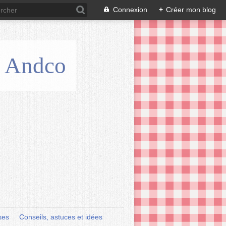
Connexion
+
Créer mon blog
is Andco
ses
Conseils, astuces et idées