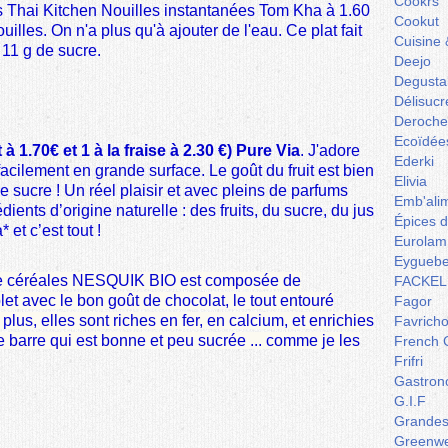
Cookrs
s Thai Kitchen Nouilles instantanées Tom Kha à 1.60
Cookut
uilles. On n'a plus qu'à ajouter de l'eau. Ce plat fait
Cuisine 
 11 g de sucre.
Deejo
Degusta
Délisucr
Deroche
Ecoïdée
 à 1.70€ et 1 à la fraise à 2.30 €) Pure Via
. J'adore
Ederki
 facilement en grande surface. Le goût du fruit est bien
Elivia
e sucre ! Un réel plaisir et avec pleins de parfums
Emb'ali
ients d’origine naturelle : des fruits, du sucre, du jus
Épices 
 et c’est tout !
Eurolam
Eyguebe
de céréales NESQUIK BIO est composée de
FACKEL
et avec le bon goût de chocolat, le tout entouré
Fagor
lus, elles sont riches en fer, en calcium, et enrichies
Favrich
te barre qui est bonne et peu sucrée ... comme je les
French 
Frifri
Gastron
G.I.F
Grandes 
Greenw