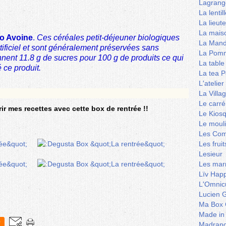
Lagrang
La lentil
La lieut
La mais
io Avoine
.
C
es céréales petit-déjeuner biologiques
La Mand
tificiel et sont généralement préservées sans
La Pomm
nent 11.8 g de sucres pour 100 g de produits ce qui
La table
 ce produit.
La tea P
L'ateli
La Villa
Le carré
ir mes recettes avec cette box de rentrée !!
Le Kios
Le mouli
Les Co
Les frui
Lesieur
Les marm
Lïv Hap
L'Omnicu
Lucien G
Ma Box 
Made in
0
Madran