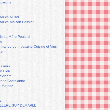
carons
drice ALBAL
drice Maison Fossier
rie La Mère Poulard
le
rmande du magazine Cuisine et Vins
ce
Jasmin
n Bleu
icier.fr
terie Castelanne
t Mathez
s
LLERE GUY DEMARLE