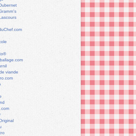
Dubernet
Gramm's
Lascours
rduChef.com
cole
to®
allage.com
rnil
de viande
ro.com
e
e
nd
a.com
r
Original
u
tro