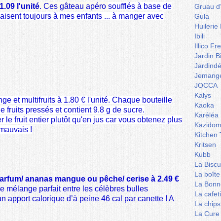
.09 l'unité
. Ces gâteau apéro
soufflés à base de
Gruau d
aisent toujours à mes enfants ... à manger avec
Gula
Huilerie
Ibili
Illico Fr
Jardin B
Jardind
Jemange
JOCCA
Kalys
e et multifruits à 1.80 € l'unité
. Chaque bouteille
Kaoka
de fruits pressés et contient 9.8 g de sucre.
Karéléa
le fruit entier plutôt qu'en jus car vous obtenez plus
Kazidom
 mauvais !
Kitchen 
Kritsen
Kubb
La Biscu
La boîte
parfum/ ananas mangue ou pêche/ cerise à 2.49 €
La Bonn
 le mélange parfait entre les célèbres bulles
La cafet
un apport calorique d’à peine 46 cal par canette ! A
La chips
La Cure