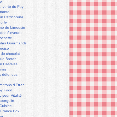
e
le verte du Puy
enante
on Petricorena
orle
e du Limousin
 des éleveurs
ochette
er des Gourmands
geoise
 de chocolat
que Breton
n Castelas
mmis
ts détendus
itrons d'Etran
py Food
iseur Vitalité
eorgelin
Cuisine
 France Box
ge