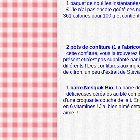
1 paquet de nouilles instantanée
€
. Je n'ai pas encore goûté ces no
361 calories pour 100 g et contient
2 pots de confiture (1 à l'abricot
cette confiture, vous la trouverez
présent et n'est pas supplanté par l
différents !
Des confitures aux ingréd
de citron, un peu d’extrait de Stévia*
1 barre Nesquik Bio
.
La barre 
délicieuses céréales au blé compl
d'une croquante couche de lait. En p
en 6 vitamines ! J'ai bien aimé cet
aime !!