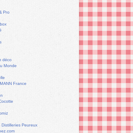
& Pro
box
é
s
m déco
du Monde
lle
MANN France
on
Cocotte
omiz
Distilleries Peureux
eez.com