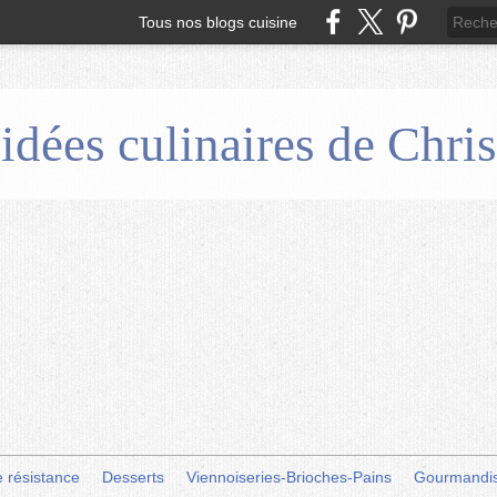
Tous nos blogs cuisine
 idées culinaires de Chr
e résistance
Desserts
Viennoiseries-Brioches-Pains
Gourmandi