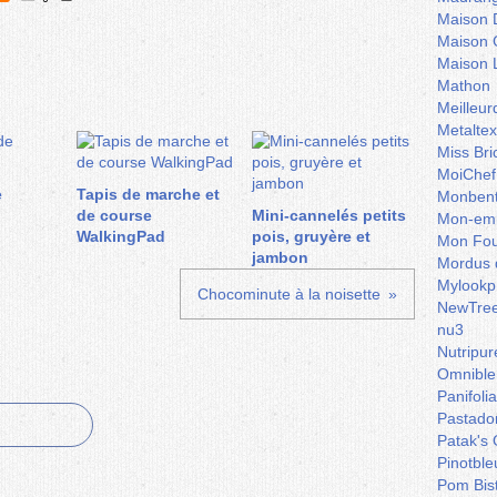
Maison 
Maison 
Maison 
Mathon
Meilleu
Metaltex
Miss Bri
MoiChef
e
Tapis de marche et
Monben
de course
Mini-cannelés petits
Mon-emb
WalkingPad
pois, gruyère et
Mon Fou
jambon
Mordus 
Mylookp
Chocominute à la noisette
NewTre
nu3
Nutripur
Omnible
Panifoli
Pastado
Patak's 
Pinotble
Pom Bis