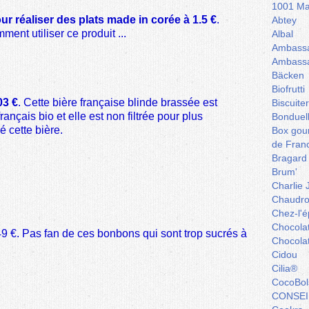
1001 Ma
 réaliser des plats made in corée à 1.5 €
.
Abtey
ent utiliser ce produit ...
Albal
Ambassa
Ambassa
Bäcken
Biofrutti
03 €
. Cette bière française blinde brassée est
Biscuite
nçais bio et elle est non filtrée pour plus
Bonduel
é cette bière.
Box gou
de Fran
Bragard
Brum'
Charlie 
Chaudro
Chez-l'ép
Chocola
49 €
. Pas fan de ces bonbons qui sont trop sucrés à
Chocola
Cidou
Cilia®
CocoBol
CONSEI