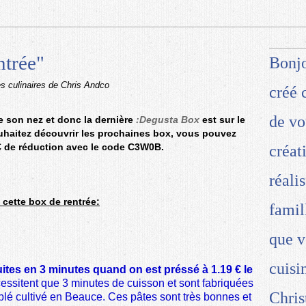
ntrée"
Bonjo
es culinaires de Chris Andco
créé 
de vo
e son nez et donc la dernière
:Degusta Box
est sur le
uhaitez découvrir les prochaines box, vous pouvez
 € de réduction avec le code C3W0B.
créat
réali
 cette box de rentrée:
famil
que v
cuisi
ites en 3 minutes quand on est préssé à 1.19 € le
essitent que 3 minutes de cuisson et sont fabriquées
Chris
lé cultivé en Beauce. Ces pâtes sont très bonnes et