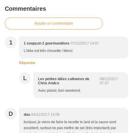
Commentaires
Ajouter un commentaire
1
1 soupçon 2 gourmandises
07/12/2017 14:07
L'idée est très chouette ! Merci.
Répondre
L
Les petites idées culinaires de
08/12/2017
Chris Andco
07:07
Avec plaisir, bon weekend.
D
dou
04/12/2017 14:08
bonjour, je viens de faire la recette le lard et la sauce sont
excellent, surtout ne pas mettre de sel (très important) par