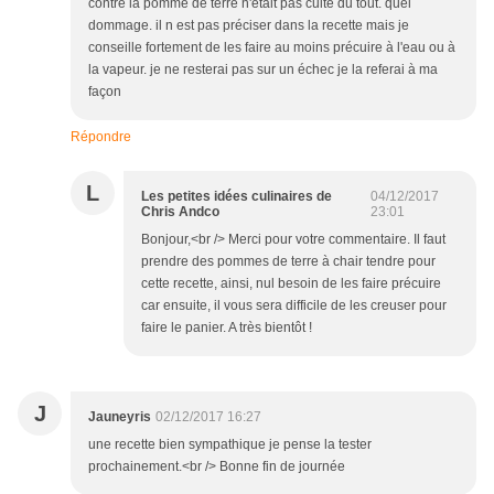
contre la pomme de terre n'était pas cuite du tout. quel
dommage. il n est pas préciser dans la recette mais je
conseille fortement de les faire au moins précuire à l'eau ou à
la vapeur. je ne resterai pas sur un échec je la referai à ma
façon
Répondre
L
Les petites idées culinaires de
04/12/2017
Chris Andco
23:01
Bonjour,<br /> Merci pour votre commentaire. Il faut
prendre des pommes de terre à chair tendre pour
cette recette, ainsi, nul besoin de les faire précuire
car ensuite, il vous sera difficile de les creuser pour
faire le panier. A très bientôt !
J
Jauneyris
02/12/2017 16:27
une recette bien sympathique je pense la tester
prochainement.<br /> Bonne fin de journée