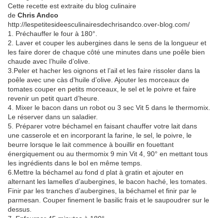
Cette recette est extraite du blog culinaire
de
Chris Andco
http://lespetitesideesculinairesdechrisandco.over-blog.com/
1. Préchauffer le four à 180°.
2. Laver et couper les aubergines dans le sens de la longueur et
les faire dorer de chaque côté une minutes dans une poêle bien
chaude avec l’huile d’olive.
3.Peler et hacher les oignons et l’ail et les faire rissoler dans la
poêle avec une càs d’huile d’olive. Ajouter les morceaux de
tomates couper en petits morceaux, le sel et le poivre et faire
revenir un petit quart d’heure.
4. Mixer le bacon dans un robot ou 3 sec Vit 5 dans le thermomix.
Le réserver dans un saladier.
5. Préparer votre béchamel en faisant chauffer votre lait dans
une casserole et en incorporant la farine, le sel, le poivre, le
beurre lorsque le lait commence à bouillir en fouettant
énergiquement ou au thermomix 9 min Vit 4, 90° en mettant tous
les ingrédients dans le bol en même temps.
6.Mettre la béchamel au fond d plat à gratin et ajouter en
alternant les lamelles d’aubergines, le bacon haché, les tomates.
Finir par les tranches d’aubergines, la béchamel et finir par le
parmesan. Couper finement le basilic frais et le saupoudrer sur le
dessus.