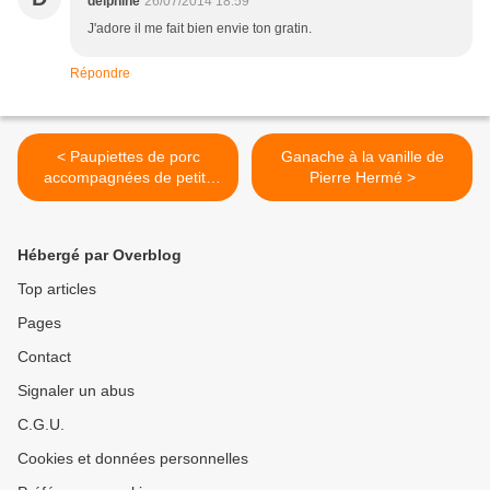
delphine
26/07/2014 18:59
J'adore il me fait bien envie ton gratin.
Répondre
< Paupiettes de porc
Ganache à la vanille de
accompagnées de petits
Pierre Hermé >
légumes et riz noir
Hébergé par Overblog
Top articles
Pages
Contact
Signaler un abus
C.G.U.
Cookies et données personnelles